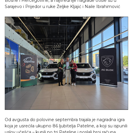
Bosne i Hercegovine, a najvrednije nagrade otišle su u
Sarajevo i Prijedor u ruke Željke Kljajić i Naile Ibrahimović
Od avgusta do polovine septembra trajala je nagradna igra
koja je usrećila ukupno 86 ljubitelja Pateline, a koji su ispunili
uslov učešća – kupili po tri Pateline i poslali broj računa.