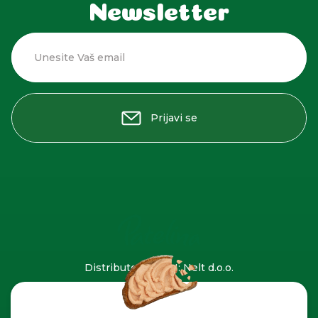
Newsletter
Unesite Vaš email
Prijavi se
Distributer za BIH: Nelt d.o.o.
Aerodromska bb
71123 Istočno Sarajevo