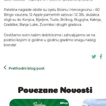
Patelina nagrade obišle su cijelu Bosnu i Hercegovinu – 60
Bingo vaučera, 12 Apple pametnih satova i 12 JBL slušalica
stigli su do Konjica, Bijeljine, Tuzle, Brčkog, Bugojna, Kaknja,
Gradiške, Banja Luke, Zvornika i drugih gradova.
Čestitamo svim našim dobitnicima i zahvaljujemo se na
podršci kojom iz godine u godinu gradimo snagu našeg
brenda!
Prethodni blog post
Povezane Novosti