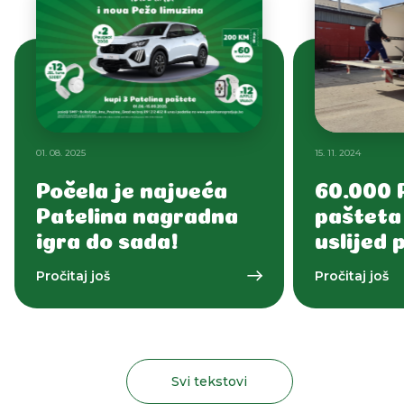
01. 08. 2025
15. 11. 2024
Počela je najveća
60.000 
Patelina nagradna
pašteta
igra do sada!
uslijed 
Pročitaj još
Pročitaj još
Svi tekstovi